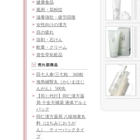
健康食品
風邪・花粉症
滋養強壮・疲労回復
女性向けの漢方
目の疲れ
浴剤・石けん
軟膏・クリーム
資生堂化粧品
田七人参/三七粒 360粒
海馬補腎丸（かいまほじ
んがん） 500丸
【煎じ代行】同仁漢方薬
局 十全大補湯 液体アルミ
パック
同仁漢方薬局 八味地黄丸
料（はちみじおうが
ん） ティーバックタイ
プ