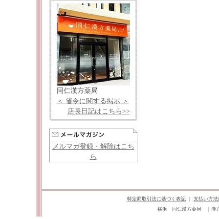
同仁漢方薬局
＜ 省令に関する掲示 ＞
店長日記はこちら>>
メルマガ登録・解除はこち
ら
特定商取引法に基づく表記
｜
支払い方法
横浜 同仁漢方薬局 ｜漢