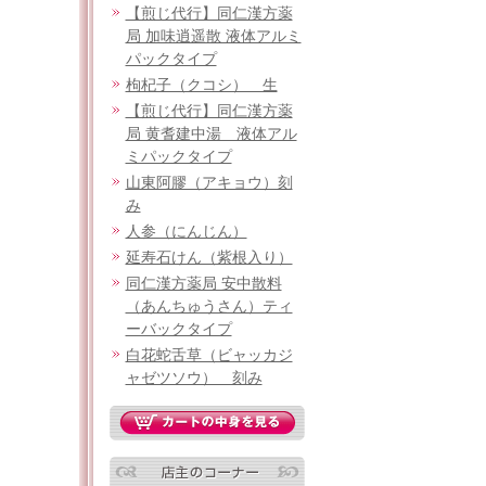
【煎じ代行】同仁漢方薬
局 加味逍遥散 液体アルミ
パックタイプ
枸杞子（クコシ） 生
【煎じ代行】同仁漢方薬
局 黄耆建中湯 液体アル
ミパックタイプ
山東阿膠（アキョウ）刻
み
人参（にんじん）
延寿石けん（紫根入り）
同仁漢方薬局 安中散料
（あんちゅうさん）ティ
ーバックタイプ
白花蛇舌草（ビャッカジ
ャゼツソウ） 刻み