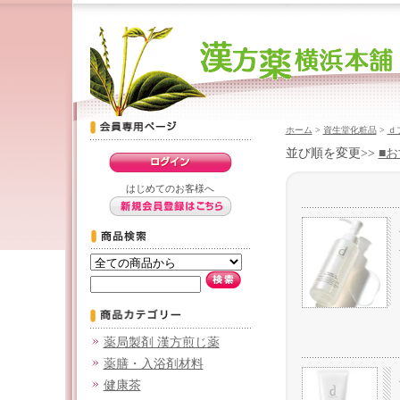
ホーム
>
資生堂化粧品
>
ｄ
並び順を変更>>
■
はじめてのお客様へ
薬局製剤 漢方煎じ薬
薬膳・入浴剤材料
健康茶