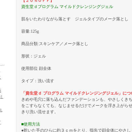
【２０％ＯＦＦ】
資生堂ｄプログラム マイルドクレンジングジェル
肌をいたわりながら落とす ジェルタイプのメーク落とし
容量:125g
商品分類:スキンケア／メーク落とし
形状：ジェル
使用部位 顔全体
粒
じ
タイプ：洗い流す
薬
「資生堂ｄ プログラム マイルドクレンジングジェル」につ
ミ
きめや毛穴に落ち込んだファンデーションも、やさしくき
をこすらなくても、なじませるだけでメークを浮き上がら
丸
きり洗い流せます。
イ
■使用方法
●乾いた手のひらに約３ｃｍをとり、指先で顔全体にやさし