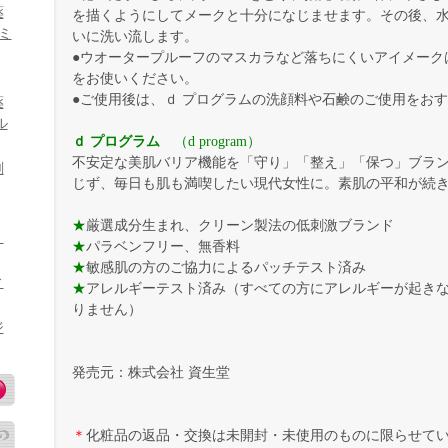
薬
を描くようにしてメークと十分になじませます。その後、
ミ
いに洗い流します。
●ウオータープルーフのマスカラなど落ちにくいアイメーク
をお使いください。
●ご使用後は、ｄ プログラムの洗顔料や石鹸のご使用をお
薬
ル
ｄ プログラム
（d program）
不安定な美肌バリア機能を「守り」「整え」「保つ」ブラ
刻
じず、毎日も肌も満喫したい現代女性に。素肌の平和が続
★
厳選成分生まれ、クリーン製法の低刺激ブランド
）
★
パラベンフリー、無香料
★
敏感肌の方のご協力によるパッチテスト済み
ィ
★
アレルギーテスト済み（すべての方にアレルギーが起き
りません）
ジ
発売元：株式会社 資生堂
＊
化粧品の返品・交換は未開封・未使用のものに限らせて