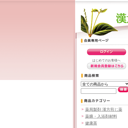
はじめてのお客様へ
薬局製剤 漢方煎じ薬
薬膳・入浴剤材料
健康茶