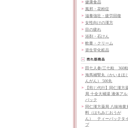
健康食品
風邪・花粉症
滋養強壮・疲労回復
女性向けの漢方
目の疲れ
浴剤・石けん
軟膏・クリーム
資生堂化粧品
田七人参/三七粒 360
海馬補腎丸（かいまほ
んがん） 500丸
【煎じ代行】同仁漢方
局 十全大補湯 液体アル
パック
同仁漢方薬局 八味地黄
料（はちみじおうが
ん） ティーバックタ
プ