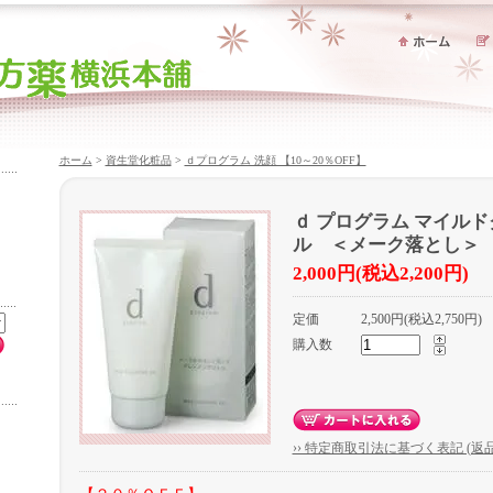
ホーム
>
資生堂化粧品
>
ｄプログラム 洗顔 【10～20％OFF】
ｄ プログラム マイル
ル ＜メーク落とし＞
2,000円(税込2,200円)
定価
2,500円(税込2,750円)
購入数
›› 特定商取引法に基づく表記 (返