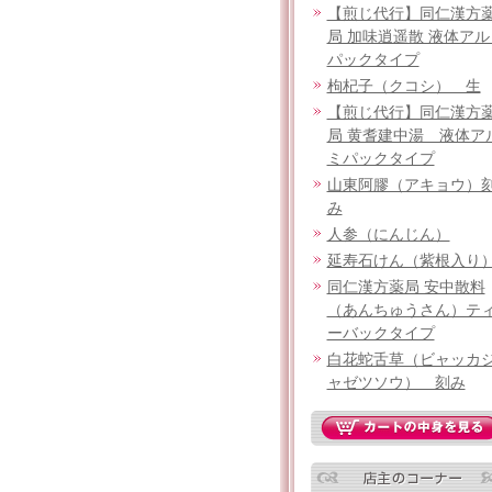
【煎じ代行】同仁漢方
局 加味逍遥散 液体アル
パックタイプ
枸杞子（クコシ） 生
【煎じ代行】同仁漢方
局 黄耆建中湯 液体ア
ミパックタイプ
山東阿膠（アキョウ）
み
人参（にんじん）
延寿石けん（紫根入り
同仁漢方薬局 安中散料
（あんちゅうさん）テ
ーバックタイプ
白花蛇舌草（ビャッカ
ャゼツソウ） 刻み