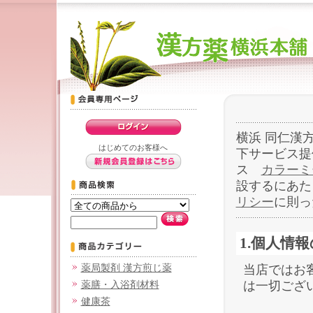
横浜 同仁漢
はじめてのお客様へ
下サービス提
ス
カラーミ
設するにあた
リシー
に則っ
1.個人情
薬局製剤 漢方煎じ薬
当店ではお
は一切ござ
薬膳・入浴剤材料
健康茶