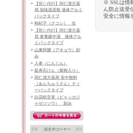
※ SSL
【煎じ代行】同仁漢方薬
ん防止送受
局 加味逍遥散 液体アルミ
安全に情報
パックタイプ
枸杞子（クコシ） 生
【煎じ代行】同仁漢方薬
局 黄耆建中湯 液体アル
ミパックタイプ
山東阿膠（アキョウ）刻
み
人参（にんじん）
延寿石けん（紫根入り）
同仁漢方薬局 安中散料
（あんちゅうさん）ティ
ーバックタイプ
白花蛇舌草（ビャッカジ
ャゼツソウ） 刻み