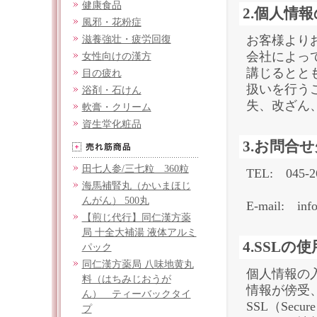
健康食品
2.個人情
風邪・花粉症
お客様より
滋養強壮・疲労回復
会社によっ
女性向けの漢方
講じるとと
目の疲れ
扱いを行う
浴剤・石けん
失、改ざん
軟膏・クリーム
資生堂化粧品
3.お問合せ
田七人参/三七粒 360粒
TEL: 045-2
海馬補腎丸（かいまほじ
んがん） 500丸
E-mail: inf
【煎じ代行】同仁漢方薬
局 十全大補湯 液体アルミ
4.SSLの
パック
同仁漢方薬局 八味地黄丸
個人情報の
料（はちみじおうが
情報が傍受
ん） ティーバックタイ
SSL（Secu
プ