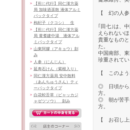
【煎じ代行】同仁漢方薬
局 加味逍遥散 液体アルミ
【 幻の人参
パックタイプ
枸杞子（クコシ） 生
｢田七｣は、
【煎じ代行】同仁漢方薬
えられないほ
局 黄耆建中湯 液体アル
貴重なものと
ミパックタイプ
た。
山東阿膠（アキョウ）刻
中国南部、東
み
珍重されてい
人参（にんじん）
延寿石けん（紫根入り）
【 このよう
同仁漢方薬局 安中散料
（あんちゅうさん）ティ
◎ 日頃から
ーバックタイプ
方。
白花蛇舌草（ビャッカジ
◎ 朝が苦手
ャゼツソウ） 刻み
方。
【 お召し上