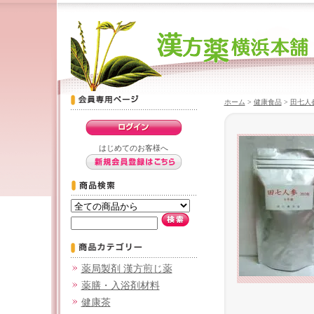
ホーム
>
健康食品
>
田七人
はじめてのお客様へ
薬局製剤 漢方煎じ薬
薬膳・入浴剤材料
健康茶