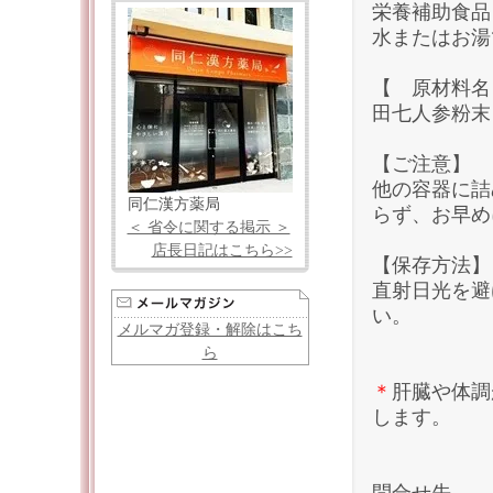
栄養補助食品
水またはお湯
【 原材料名
田七人参粉末
【ご注意】
他の容器に詰
同仁漢方薬局
らず、お早め
＜ 省令に関する掲示 ＞
店長日記はこちら>>
【保存方法】
直射日光を避
い。
メルマガ登録・解除はこち
ら
＊
肝臓や体調
します。