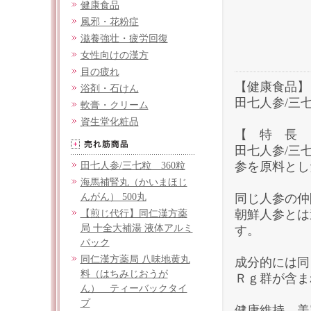
健康食品
風邪・花粉症
滋養強壮・疲労回復
女性向けの漢方
目の疲れ
【健康食品】
浴剤・石けん
田七人参/三七
軟膏・クリーム
資生堂化粧品
【 特 長 
田七人参/三
参を原料とし
田七人参/三七粒 360粒
海馬補腎丸（かいまほじ
んがん） 500丸
同じ人参の仲
朝鮮人参とは
【煎じ代行】同仁漢方薬
局 十全大補湯 液体アルミ
す。
パック
同仁漢方薬局 八味地黄丸
成分的には同
料（はちみじおうが
Ｒｇ群が含ま
ん） ティーバックタイ
プ
健康維持、美