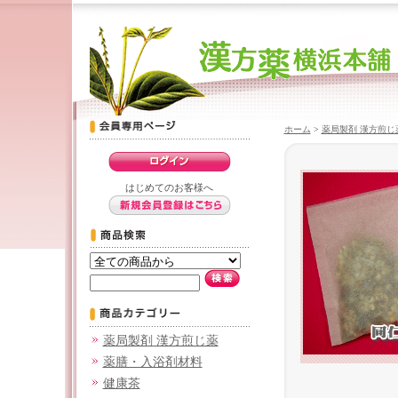
ホーム
>
薬局製剤 漢方煎じ
はじめてのお客様へ
薬局製剤 漢方煎じ薬
薬膳・入浴剤材料
健康茶