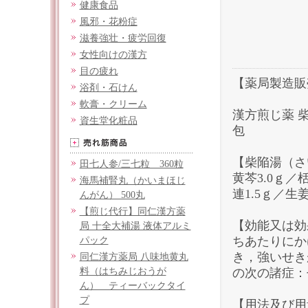
健康食品
風邪・花粉症
滋養強壮・疲労回復
女性向けの漢方
目の疲れ
【薬局製造販
浴剤・石けん
軟膏・クリーム
漢方煎じ薬 
資生堂化粧品
包
【柴陥湯（さ
田七人参/三七粒 360粒
黄芩3.0ｇ／栝
海馬補腎丸（かいまほじ
連1.5ｇ／生姜
んがん） 500丸
【煎じ代行】同仁漢方薬
【効能又は効
局 十全大補湯 液体アルミ
ちあたりにか
パック
き，強いせき
同仁漢方薬局 八味地黄丸
料（はちみじおうが
の次の諸症：
ん） ティーバックタイ
プ
【用法及び用量