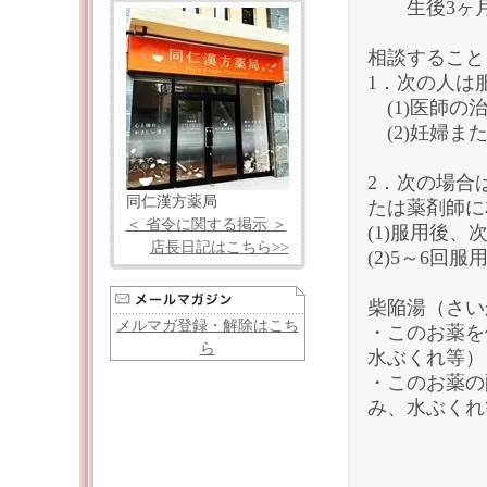
生後3ヶ月
相談すること
1．次の人は
(1)医師の
(2)妊婦ま
2．次の場合
同仁漢方薬局
たは薬剤師に
＜ 省令に関する掲示 ＞
(1)服用後
店長日記はこちら>>
(2)5～6回
柴陥湯（さい
メルマガ登録・解除はこち
・このお薬を
ら
水ぶくれ等）
・このお薬の
み、水ぶくれ