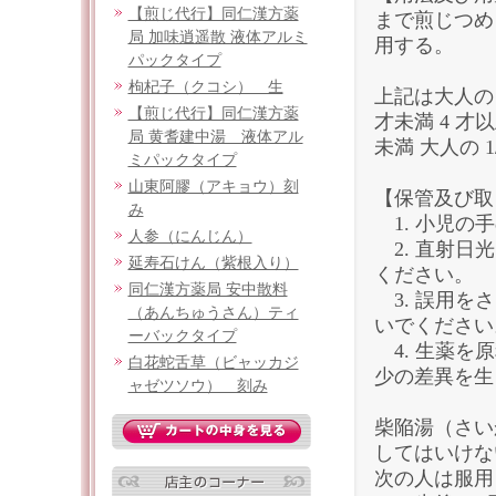
【煎じ代行】同仁漢方薬
まで煎じつめ
局 加味逍遥散 液体アルミ
用する。
パックタイプ
枸杞子（クコシ） 生
上記は大人の 1
【煎じ代行】同仁漢方薬
才未満 4 才以
局 黄耆建中湯 液体アル
未満 大人の 
ミパックタイプ
山東阿膠（アキョウ）刻
【保管及び取
み
1. 小児の
人参（にんじん）
2. 直射日
延寿石けん（紫根入り）
ください。
同仁漢方薬局 安中散料
3. 誤用を
（あんちゅうさん）ティ
いでください
ーバックタイプ
4. 生薬を
白花蛇舌草（ビャッカジ
少の差異を生
ャゼツソウ） 刻み
柴陥湯（さい
してはいけな
次の人は服用